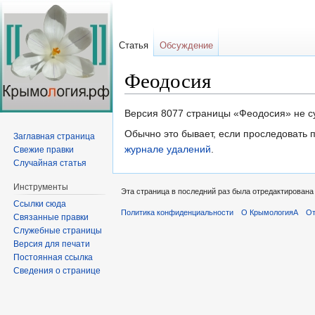
Статья
Обсуждение
Феодосия
Перейти
Перейти
Версия 8077 страницы «Феодосия» не с
к
к
Обычно это бывает, если проследовать 
Заглавная страница
навигации
поиску
журнале удалений
.
Свежие правки
Случайная статья
Инструменты
Эта страница в последний раз была отредактирована 3
Ссылки сюда
Политика конфиденциальности
О КрымологияА
От
Связанные правки
Служебные страницы
Версия для печати
Постоянная ссылка
Сведения о странице