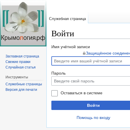
Служебная страница
Войти
Перейти
Перейти
Имя учётной записи
к
к
Защищённое соедине
Заглавная страница
навигации
поиску
Свежие правки
Случайная статья
Пароль
Инструменты
Служебные страницы
Версия для печати
Оставаться в системе
Войти
Помощь по входу