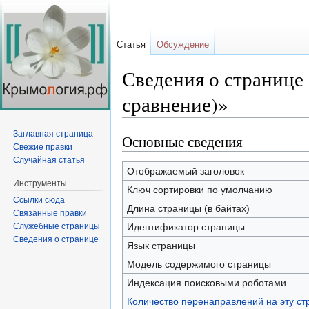
Статья
Обсуждение
Сведения о странице
сравнение)»
Заглавная страница
Основные сведения
Перейти
Перейти
Свежие правки
к
к
Случайная статья
навигации
поиску
Отображаемый заголовок
Инструменты
Ключ сортировки по умолчанию
Ссылки сюда
Длина страницы (в байтах)
Связанные правки
Служебные страницы
Идентификатор страницы
Сведения о странице
Язык страницы
Модель содержимого страницы
Индексация поисковыми роботами
Количество перенаправлений на эту ст